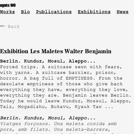
Works
Bio
Publications
Exhibitions
News
Back
Exhibition Les Maletes Walter Benjamin
Berlín. Kunduz, Mosul, Aleppo...
Forced trips. A suitcase sewn with fears,
with yarns. A suitcase barrier, prison,
horror. A bag full of EMPTINESS. From the
desolate emptiness of those who give back
everything they have, everything they love,
everything they are. Benjamin leaves Berlin.
Today he would leave Kunduz, Mossul, Aleppo,
Taiz, Mogadishu, Bukavu, Kyauk Taw ...
Berlín. Kunduz, Mosul, Aleppo...
Viatges forçosos. Una maleta cosida amb
pors, amb filats. Una maleta-barrera,